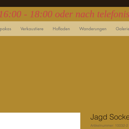
 16:00 - 18:00 oder nach telefon
lpakas
Verkaustiere
Hofladen
Wanderungen
Galeri
Jagd Sock
Artikelnummer: 10032-2