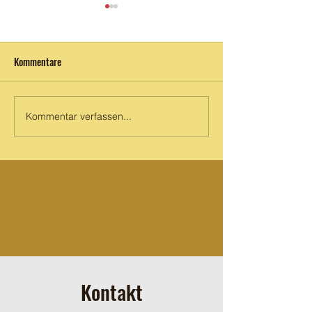
Eröffnung
Kommentare
Prinz Maya Mike S
Kommentar verfassen...
Kontakt