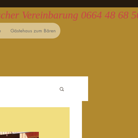
ischer Vereinbarung 0664 48 68 
e
Gästehaus zum Bären