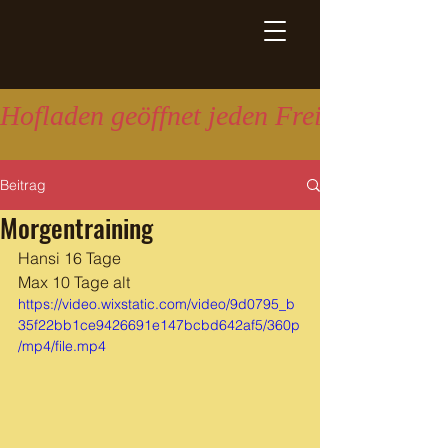
Hofladen geöffnet jeden Freitag 16:00 
Beitrag
Morgentraining
Hansi 16 Tage
Max 10 Tage alt
https://video.wixstatic.com/video/9d0795_b
35f22bb1ce9426691e147bcbd642af5/360p
/mp4/file.mp4