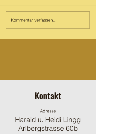
Prinz Maya Mike S
Kommentar verfassen...
Kontakt
Adresse
Harald u. Heidi Lingg
Arlbergstrasse 60b