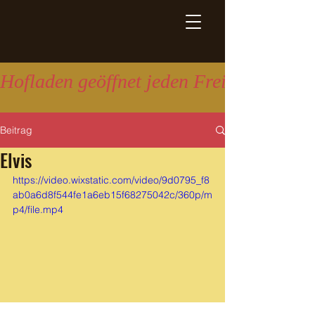
Hofladen geöffnet jeden Freitag 16:00 
Beitrag
Elvis
https://video.wixstatic.com/video/9d0795_f8
ab0a6d8f544fe1a6eb15f68275042c/360p/m
p4/file.mp4