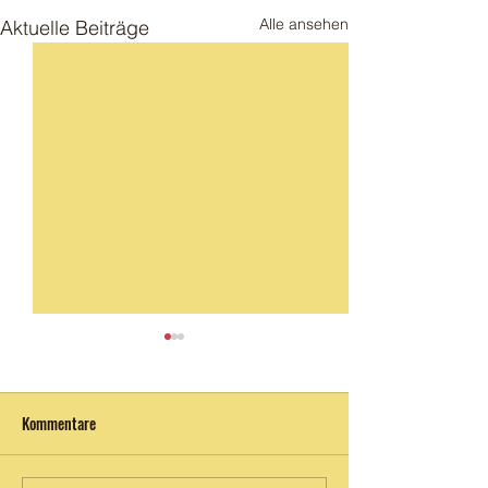
Alle ansehen
Aktuelle Beiträge
Eröffnung
Kommentare
Prinz Maya Mike S