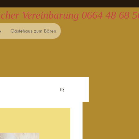
ischer Vereinbarung 0664 48 68 
e
Gästehaus zum Bären