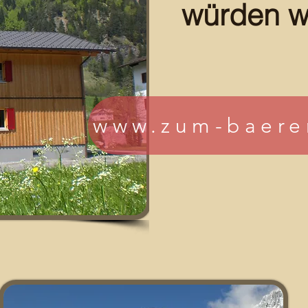
würden wi
www.zum-baere